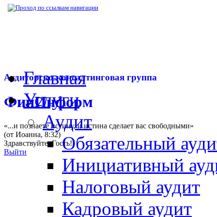
▶
Нормативная база
▶
Закон № 66-ФЗ от 
Главная
Аудиторско-консалтинговая группа
Услуги
ФинИнформ
Аудит
«...и познаете истину, и истина сделает вас свободными»
(от Иоанна, 8:32)
Обязательный ауди
Здравствуйте,
Гость
!
Выйти
Инициативный ауд
Налоговый аудит
Кадровый аудит