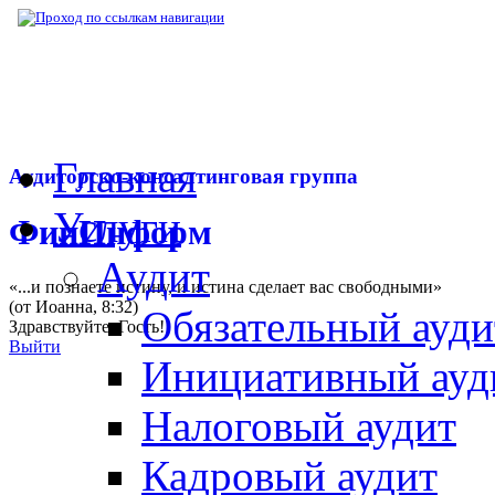
▶
Нормативная база
▶
Закон № 26-ФЗ от 
Главная
Аудиторско-консалтинговая группа
Услуги
ФинИнформ
Аудит
«...и познаете истину, и истина сделает вас свободными»
(от Иоанна, 8:32)
Обязательный ауди
Здравствуйте,
Гость
!
Выйти
Инициативный ауд
Налоговый аудит
Кадровый аудит