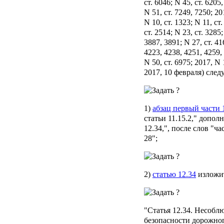
ст. 6046; N 45, ст. 6205
N 51, ст. 7249, 7250; 201
N 10, ст. 1323; N 11, ст
ст. 2514; N 23, ст. 3285
3887, 3891; N 27, ст. 41
4223, 4238, 4251, 4259, 
N 50, ст. 6975; 2017, N 
2017, 10 февраля) сле
1)
абзац первый части 1
статьи 11.15.2," допол
12.34,", после слов "ч
28";
2)
статью 12.34
изложит
"
Статья 12.34.
Несоблю
безопасности дорожног