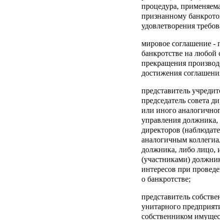
процедура, применяема
признанному банкрото
удовлетворения требов
мировое соглашение
- 
банкротстве на любой 
прекращения производс
достижения соглашени
представитель учредит
председатель совета д
или иного аналогичног
управления должника, 
директоров (наблюдат
аналогичным коллегиа
должника, либо лицо, 
(участниками) должник
интересов при провед
о банкротстве;
представитель собстве
унитарного предприят
собственником имущес