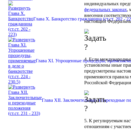
индивидуальных предп
федеральных законах
,
внесения соответству
Глава X. Банкротство гражданина (ст.ст. 202 - 22
настоящий Федеральны
4. Если международны
Глава XI. Упрощенные процедуры, применяемые в
установлены иные прав
предусмотрены настоя
применяются правила 
Российской Федерации
Глава XII. Заключительные и переходные пол
5. К регулируемым на
отношениям с участием