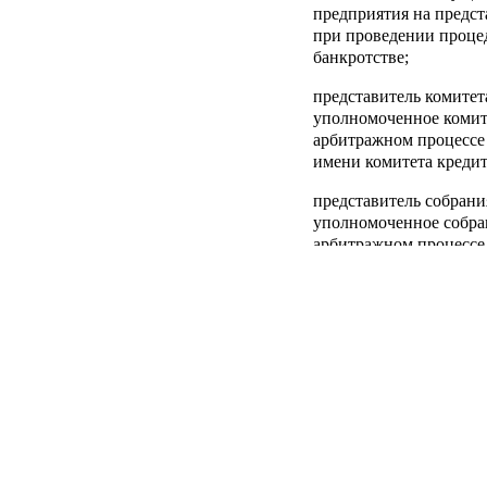
предприятия на предст
при проведении процед
банкротстве;
представитель комитет
уполномоченное комит
арбитражном процессе 
имени комитета кредит
представитель собрани
уполномоченное собра
арбитражном процессе 
имени собрания кредит
арбитражный управл
Федерации, являющийс
организации арбитра
временный управляю
утвержденный арбитра
наблюдения в соответ
законом;