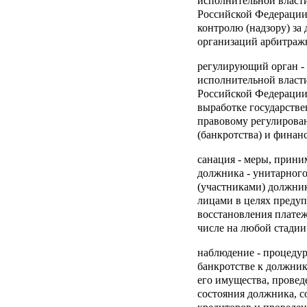
исполнительной власт
Российской Федерации
контролю (надзору) за
организаций арбитра
регулирующий орган
-
исполнительной власт
Российской Федерации
выработке государств
правовому регулирован
(банкротства) и финан
санация
- меры, прини
должника - унитарного
(участниками) должни
лицами в целях предуп
восстановления платеж
числе на любой стадии
наблюдение
- процедур
банкротстве к должник
его имущества, провед
состояния должника, с