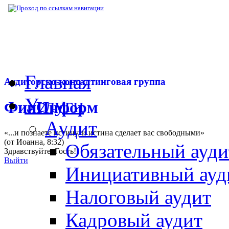
▶
Нормативная база
▶
Закон № 127-ФЗ от
Главная
Аудиторско-консалтинговая группа
Услуги
ФинИнформ
Аудит
«...и познаете истину, и истина сделает вас свободными»
(от Иоанна, 8:32)
Обязательный ауди
Здравствуйте,
Гость
!
Выйти
Инициативный ауд
Налоговый аудит
Кадровый аудит