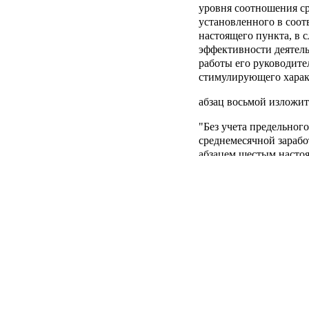
уровня соотношения с
установленного в соот
настоящего пункта, в 
эффективности деятел
работы его руководите
стимулирующего характ
абзац восьмой изложит
"Без учета предельног
среднемесячной зарабо
абзацем шестым насто
федерального государс
распорядителя средств
которого находится фе
установлены условия о
заместителей руководи
федеральных учрежден
федеральных учреждени
руководителей, замест
бухгалтеров могут быт
предельного уровня с
среднемесячной зарабо