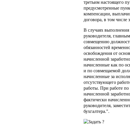
третьим настоящего пу
предусмотренные пунк
компенсации, выплачи
договора, в том числе
В случаях выполнения 
руководителя, главным
совмещению должносте
обязанностей временно
освобождения от осно
начисленной заработн
начисленные как по ос
и по совмещаемой долж
начисленные за испол
отсутствующего работн
работы. При работе по
начисленной заработн
фактически начисленн
руководителя, заместит
бухгалтера.".