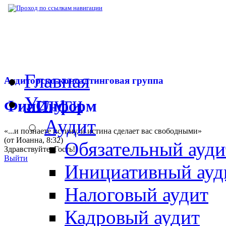
▶
Нормативная база
▶
Постановление Пра
Главная
Аудиторско-консалтинговая группа
Услуги
ФинИнформ
Аудит
«...и познаете истину, и истина сделает вас свободными»
(от Иоанна, 8:32)
Обязательный ауди
Здравствуйте,
Гость
!
Выйти
Инициативный ауд
Налоговый аудит
Кадровый аудит