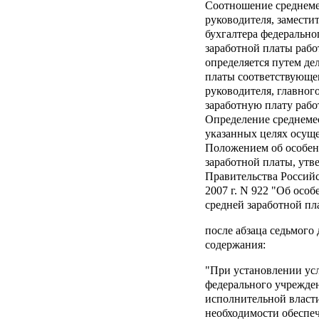
Соотношение среднеме
руководителя, замести
бухгалтера федерально
заработной платы раб
определяется путем де
платы соответствующег
руководителя, главног
заработную плату рабо
Определение среднеме
указанных целях осуще
Положением об особен
заработной платы, ут
Правительства Российс
2007 г. N 922 "Об осо
средней заработной пл
после абзаца седьмого
содержания:
"При установлении ус
федерального учрежде
исполнительной власти
необходимости обеспе