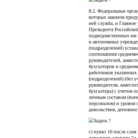
8.2. Федеральные орга
которых законом преду
ней служба, и Главно
Президента Российско
подведомственных им 
и автономных учрежде
(подразделений) уста
соотношения среднеме
руководителей, замест
бухгалтеров и среднем
работников указанных
(подразделений) (без у
руководителя, замести
бухгалтера) с учетом 
личным составом (вое
персоналом) и уровня 
довольствия, денежног
г) пункт 10 после сл
дополнить словами "и