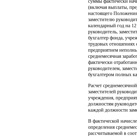
суммы фактически нач
(включая выплаты, пр
настоящего Положения
заместителю руководит
календарный год на 12 
руководитель, замести
бухгалтер фонда, учре
трудовых отношениях 
предприятием неполны
среднемесячная заработ
фактически отработан
руководителем, замест
бухгалтером полных к
Расчет среднемесячной
заместителей руководит
учреждения, предприят
должностям руководите
каждой должности заме
В фактической начисле
определения среднемес
рассчитываемой в соот