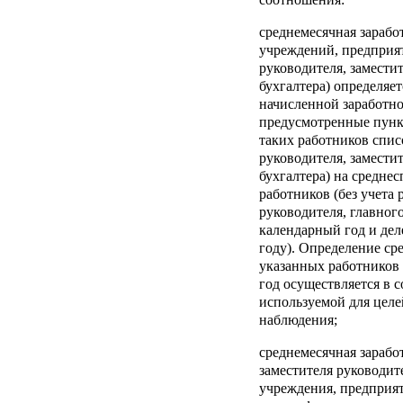
среднемесячная зарабо
учреждений, предприят
руководителя, замести
бухгалтера) определяе
начисленной заработн
предусмотренные пунк
таких работников списо
руководителя, замести
бухгалтера) на средне
работников (без учета 
руководителя, главног
календарный год и дел
году). Определение с
указанных работников
год осуществляется в с
используемой для целе
наблюдения;
среднемесячная зарабо
заместителя руководите
учреждения, предприят