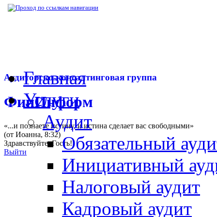
▶
Нормативная база
▶
Письмо Минфина РФ
Главная
Аудиторско-консалтинговая группа
Услуги
ФинИнформ
Аудит
«...и познаете истину, и истина сделает вас свободными»
(от Иоанна, 8:32)
Обязательный ауди
Здравствуйте,
Гость
!
Выйти
Инициативный ауд
Налоговый аудит
Кадровый аудит