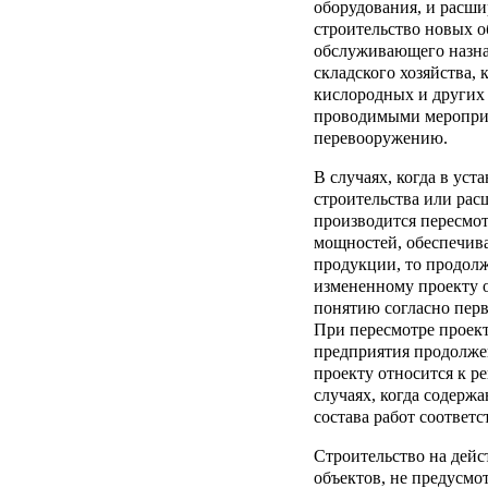
оборудования, и расш
строительство новых о
обслуживающего назна
складского хозяйства,
кислородных и других о
проводимыми меропри
перевооружению.
В случаях, когда в ус
строительства или ра
производится пересмот
мощностей, обеспечив
продукции, то продолж
измененному проекту 
понятию согласно пер
При пересмотре проек
предприятия продолже
проекту относится к р
случаях, когда содерж
состава работ соответс
Строительство на дей
объектов, не предусм