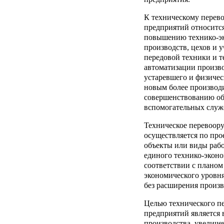
К техническому пере
предприятий относитс
повышению технико-эк
производств, цехов и 
передовой техники и т
автоматизации произв
устаревшего и физиче
новым более производи
совершенствованию об
вспомогательных служ
Техническое перевоор
осуществляется по про
объекты или виды рабо
единого технико-эконо
соответствии с плано
экономического уровня
без расширения произ
Целью технического п
предприятий является
производства, увелич