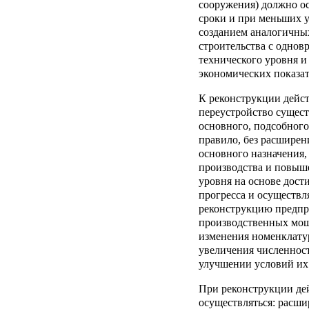
сооружения) должно ос
сроки и при меньших у
созданием аналогичны
строительства с одно
технического уровня и
экономических показат
К реконструкции дейс
переустройство сущес
основного, подсобного
правило, без расшире
основного назначения,
производства и повыш
уровня на основе дост
прогресса и осуществл
реконструкцию предпри
производственных мощ
изменения номенклату
увеличения численнос
улучшении условий их
При реконструкции де
осуществляться: расши