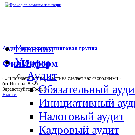
▶
Нормативная база
▶
Письмо Минфина С
Главная
Аудиторско-консалтинговая группа
Услуги
ФинИнформ
Аудит
«...и познаете истину, и истина сделает вас свободными»
(от Иоанна, 8:32)
Обязательный ауди
Здравствуйте,
Гость
!
Выйти
Инициативный ауд
Налоговый аудит
Кадровый аудит