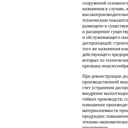
сооружений основного
назначения в случаях, 
высокопроизводительн
техническим показател
размещено в существу
и расширение существ
и обслуживающего наз
диспропорций; строит
того же назначения вз
действующего предпри
которых по техническ
признана нецелесообра
При реконструкции до
производственной мощ
счет устранения диспр
внедрение малоотходно
гибких производств; с
повышение производит
материалоемкости прои
продукции; повышение
технико-экономически
предприятия.