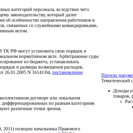
зных категорий персонала, вследствие чего
щему законодательству, который далее
я об особенностях направления работников в
ов, связанных со служебными командировками,
ивным актом.
68 ТК РФ могут установить свои порядок и
локальном нормативном акте. Арбитражные суды
сирование из бюджета, устанавливать
орядок и размеры возмещения расходов,
т 26.01.2005 N 16141/04,
постановление
Прочли докумен
Тематический 
Доходы и
товаров, р
 коллективном договоре или локальном
Рас
а, дифференцированных по разным категориям
вуют различные точки зрения.
, 2011) позиции начальника Правового