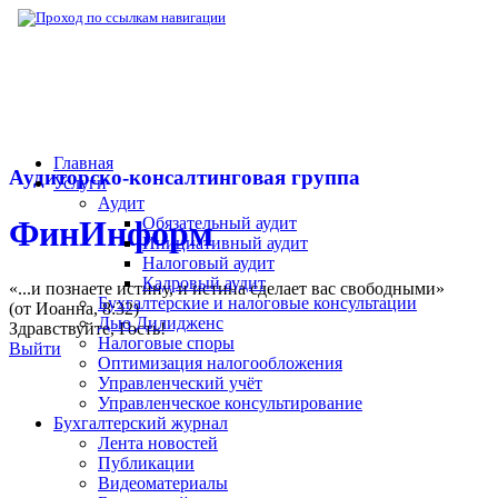
▶
Бухгалтерский журнал
▶
Публикации
▶
Главная
Аудиторско-консалтинговая группа
Услуги
Аудит
Обязательный аудит
ФинИнформ
Инициативный аудит
Налоговый аудит
Кадровый аудит
«...и познаете истину, и истина сделает вас свободными»
Бухгалтерские и налоговые консультации
(от Иоанна, 8:32)
Дью Дилидженс
Здравствуйте,
Гость
!
Налоговые споры
Выйти
Оптимизация налогообложения
Управленческий учёт
Управленческое консультирование
Бухгалтерский журнал
Лента новостей
Публикации
Видеоматериалы