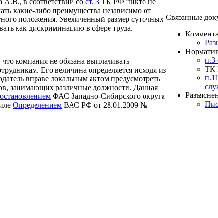
 А.В., в соответствии со
ст. 3
ТК РФ никто не
чать какие-либо преимущества независимо от
Связанные док
стного положения. Увеличенный размер суточных
вать как дискриминацию в сфере труда.
Коммента
Раз
Норматив
п.3
 что компания не обязана выплачивать
ТК
трудникам. Его величина определяется исходя из
п.1
одатель вправе локальным актом предусмотреть
слу
ов, занимающих различные должности. Данная
Разъяснен
остановлением
ФАС Западно-Сибирского округа
Пис
силе
Определением
ВАС РФ от 28.01.2009 №
Арбитражн
ированном размере для разных категорий
Опр
Пос
Реш
Пос
также считает возможным устанавливать
Сиб
ением от 15.01.2000 № 38 «О дополнительных
ых органов исполнительной власти,
дка и общественной безопасности на
в Северо-Кавказском регионе» для отдельных
ышенном размере.