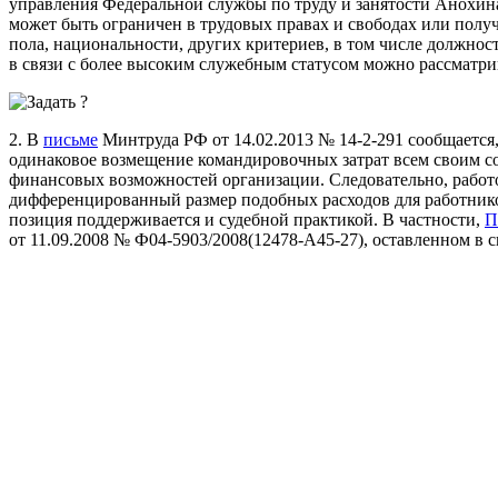
управления Федеральной службы по труду и занятости Анохина
может быть ограничен в трудовых правах и свободах или полу
пола, национальности, других критериев, в том числе должно
в связи с более высоким служебным статусом можно рассматри
2. В
письме
Минтруда РФ от 14.02.2013 № 14-2-291 сообщается,
одинаковое возмещение командировочных затрат всем своим со
финансовых возможностей организации. Следовательно, работ
дифференцированный размер подобных расходов для работник
позиция поддерживается и судебной практикой. В частности,
П
от 11.09.2008 № Ф04-5903/2008(12478-А45-27), оставленном в 
ВАС-189/09 указано, что устанавливать суточные в дифференц
работников не запрещено.
Следует так же учитывать и позицию Правительства, которое 
дифференцированный размер суточных, в частности постановл
гарантиях и компенсациях гражданскому персоналу федеральн
привлечённому к выполнению задач по обеспечению правопоря
территории субъектов Российской Федерации, расположенных 
категорий работников предусмотрена выплата суточных в пов