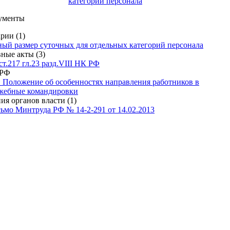
категорий персонала
ументы
рии (1)
ный размер суточных для отдельных категорий персонала
ные акты (3)
 ст.217 гл.23 разд.VIII НК РФ
 РФ
1 Положение об особенностях направления работников в
жебные командировки
ия органов власти (1)
ьмо Минтруда РФ № 14-2-291 от 14.02.2013
ая и судебная практика (4)
еделение ВАС РФ № ВАС-189/09 от 28.01.2009
тановление Президиума ВАС РФ № 14324/04 от 26.04.2005
ение ВАС РФ № 16141/04 от 29.01.2005
тановление Федерального арбитражного суда Западно-
ирского округа № Ф04-5903/2008(12478-А45-27) от 11.09.2008