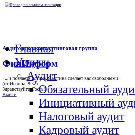
▶
Нормативная база
▶
Закон № 249-ФЗ от
Главная
Аудиторско-консалтинговая группа
Услуги
ФинИнформ
Аудит
«...и познаете истину, и истина сделает вас свободными»
(от Иоанна, 8:32)
Обязательный ауди
Здравствуйте,
Гость
!
Выйти
Инициативный ауд
Налоговый аудит
Кадровый аудит