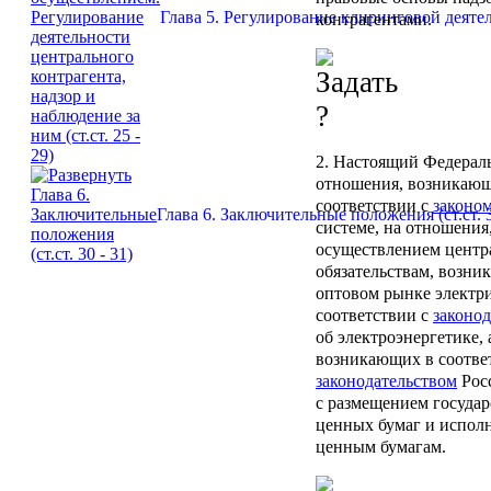
Глава 5. Регулирование клиринговой деятел
контрагентами.
2. Настоящий Федераль
отношения, возникающ
соответствии с
законо
Глава 6. Заключительные положения (ст.ст. 3
системе, на отношения
осуществлением центр
обязательствам, возни
оптовом рынке электр
соответствии с
законо
об электроэнергетике, 
возникающих в соотве
законодательством
Рос
с размещением госуда
ценных бумаг и исполн
ценным бумагам.