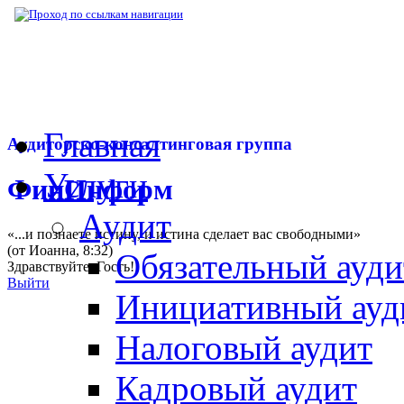
▶
Нормативная база
▶
Закон № 7-ФЗ от 07
Главная
Аудиторско-консалтинговая группа
Услуги
ФинИнформ
Аудит
«...и познаете истину, и истина сделает вас свободными»
(от Иоанна, 8:32)
Обязательный ауди
Здравствуйте,
Гость
!
Выйти
Инициативный ауд
Налоговый аудит
Кадровый аудит