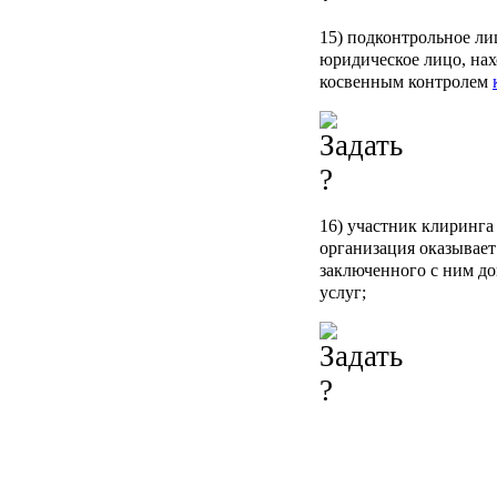
15)
подконтрольное ли
юридическое лицо, на
косвенным контролем
16)
участник клиринга
организация оказывае
заключенного с ним д
услуг;
17)
центральный контр
является одной из сто
обязательства из кото