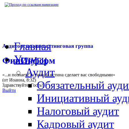
▶
Нормативная база
▶
Закон № 436-ФЗ от
Главная
Аудиторско-консалтинговая группа
Услуги
ФинИнформ
Аудит
«...и познаете истину, и истина сделает вас свободными»
(от Иоанна, 8:32)
Обязательный ауди
Здравствуйте,
Гость
!
Выйти
Инициативный ауд
Налоговый аудит
Кадровый аудит