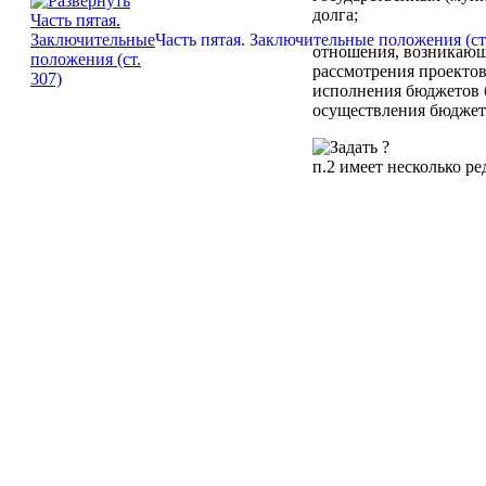
долга;
Часть пятая. Заключительные положения (ст.
отношения, возникающ
рассмотрения проекто
исполнения бюджетов 
осуществления бюджетн
п.2
имеет несколько ре
2. Настоящий Кодекс у
применения бюджетных
Статья 2.
Структура бю
Бюджетное законодател
соответствии с ним фе
государственных внеб
Федерации о бюджетах
бюджетах территориал
представительных орга
бюджете), иных федер
правовых актов предс