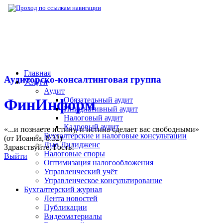
▶
Нормативная база
▶
Нормативные акты
Главная
Аудиторско-консалтинговая группа
Услуги
Аудит
Обязательный аудит
ФинИнформ
Инициативный аудит
Налоговый аудит
Кадровый аудит
«...и познаете истину, и истина сделает вас свободными»
Бухгалтерские и налоговые консультации
(от Иоанна, 8:32)
Дью Дилидженс
Здравствуйте,
Гость
!
Налоговые споры
Выйти
Оптимизация налогообложения
Управленческий учёт
Управленческое консультирование
Бухгалтерский журнал
Лента новостей
Публикации
Видеоматериалы