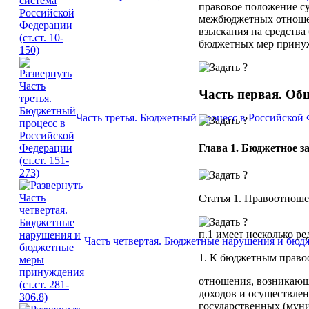
правовое положение с
межбюджетных отношен
взыскания на средств
бюджетных мер прину
Часть первая. Об
Часть третья. Бюджетный процесс в Российской Ф
Глава 1. Бюджетное з
Статья 1.
Правоотношен
п.1
имеет несколько ре
Часть четвертая. Бюджетные нарушения и бюдж
1. К бюджетным право
отношения, возникающ
доходов и осуществле
государственных (мун