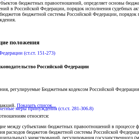
убъектов бюджетных правоотношений, определяет основы бюдже
ий в Российской Федерации, порядок исполнения судебных ак
а бюджетов бюджетной системы Российской Федерации, порядок
ждения.
щие положения
едерации (ст.ст. 151-273)
аконодательство Российской Федерации
ия, регулируемые Бюджетным кодексом Российской Федераци
дакций.
Показать список...
етные меры принуждения (ст.ст. 281-306.8)
отношениям относятся:
ие между субъектами бюджетных правоотношений в процессе 
ния расходов бюджетов бюджетной системы Российской Федерац
иципальных) заимствований, регулирования государственного (