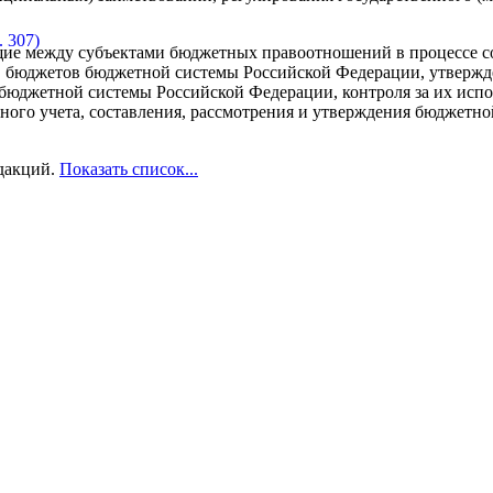
 307)
ие между субъектами бюджетных правоотношений в процессе с
в бюджетов бюджетной системы Российской Федерации, утвержд
бюджетной системы Российской Федерации, контроля за их исп
ого учета, составления, рассмотрения и утверждения бюджетно
дакций.
Показать список...
станавливает правовой статус участников бюджетного процесса
 мер принуждения за совершение бюджетных нарушений.
джетного законодательства Российской Федерации
ьство Российской Федерации состоит из настоящего Кодекса и 
деральных законов о федеральном бюджете, федеральных законо
юджетных фондов Российской Федерации, законов субъектов Ро
 субъектов Российской Федерации, законов субъектов Российск
ьных государственных внебюджетных фондов, муниципальных 
нов муниципальных образований о местных бюджетах (далее - з
альных законов, законов субъектов Российской Федерации и му
тавительных органов муниципальных образований, регулирующ