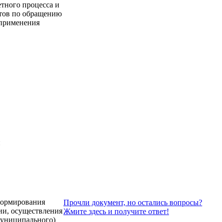
тного процесса и
тов по обращению
 применения
и
формирования
Прочли документ, но остались вопросы?
ии, осуществления
Жмите здесь и получите ответ!
муниципального)