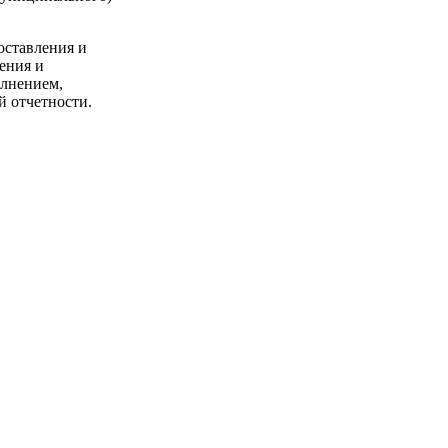
оставления и
ения и
олнением,
й отчетности.
, правовые основы
принятых в
в о бюджетах
ссийской
ой Федерации о
правовых актов
акон (решение) о
ниципальных
их