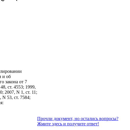
улировании
 и об
о закона от 7
8, ст. 4553; 1999,
0; 2007, N 1, ст. 11;
, N 53, ст. 7584;
я:
Прочли документ, но остались вопросы?
Жмите здесь и получите ответ!