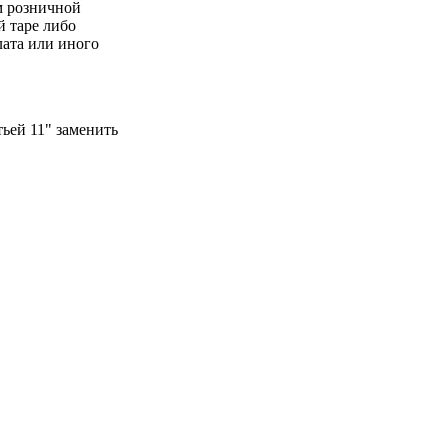
ем розничной
й таре либо
лата или иного
ьей 11" заменить
 изготовленных из
 объемом более
двенадцатым
;