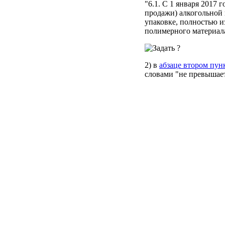
"6.1. С 1 января 2017 
продажи) алкогольной 
упаковке, полностью и
полимерного материала
2) в
абзаце втором пунк
словами "не превышает
3) в
пункте 2 статьи 16
а) дополнить новым
аб
"в полимерной потреби
полиэтилена, полистир
1500 миллилитров с 1 и
б) абзацы десятый и о