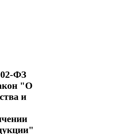
202-ФЗ
акон "О
ства и
ичении
одукции"