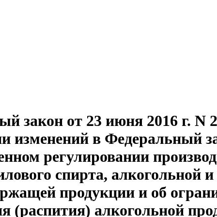
й закон от 23 июня 2016 г. N 
ии изменений в Федеральный з
енном регулировании производ
илового спирта, алкогольной и
ержащей продукции и об огран
ия (распития) алкогольной пр