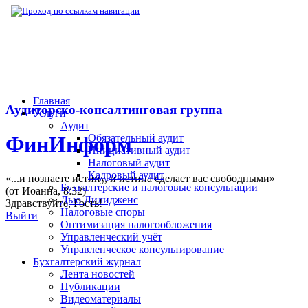
▶
Нормативная база
▶
Закон № 202-ФЗ от
Главная
Аудиторско-консалтинговая группа
Услуги
Аудит
Обязательный аудит
ФинИнформ
Инициативный аудит
Налоговый аудит
Кадровый аудит
«...и познаете истину, и истина сделает вас свободными»
Бухгалтерские и налоговые консультации
(от Иоанна, 8:32)
Дью Дилидженс
Здравствуйте,
Гость
!
Налоговые споры
Выйти
Оптимизация налогообложения
Управленческий учёт
Управленческое консультирование
Бухгалтерский журнал
Лента новостей
Публикации
Видеоматериалы