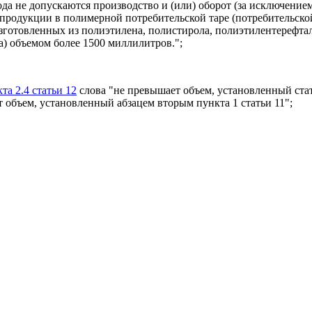
года не допускаются производство и (или) оборот (за исключени
продукции в полимерной потребительской таре (потребительско
зготовленных из полиэтилена, полистирола, полиэтилентерефта
) объемом более 1500 миллилитров.";
та 2.4 статьи 12
слова "не превышает объем, установленный стат
 объем, установленный абзацем вторым пункта 1 статьи 11";
:
зацем десятым
следующего содержания:
тельской таре (потребительской таре либо упаковке, полностью
ола, полиэтилентерефталата или иного полимерного материала)
юля 2017 года.";
диннадцатый считать соответственно
абзацами одиннадцатым
и