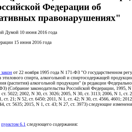
оссийской Федерации об
ативных правонарушениях"
ой Думой 10 июня 2016 года
рации 15 июня 2016 года
 закон
от 22 ноября 1995 года N 171-ФЗ "О государственном рег
а этилового спирта, алкогольной и спиртосодержащей продукции
ия (распития) алкогольной продукции" (в редакции Федеральног
ФЗ) (Собрание законодательства Российской Федерации, 1995, N 4
 ст. 5022; 2002, N 30, ст. 3026; 2005, N 30, ст. 3113; 2006, N 1, ст. 2
, ст. 21; N 52, ст. 6450; 2011, N 1, ст. 42; N 30, ст. 4566, 4601; 2012
44, ст. 5635; 2015, N 1, ст. 43; N 27, ст. 3973) следующие изменени
ь
пунктом 6.1
следующего содержания: