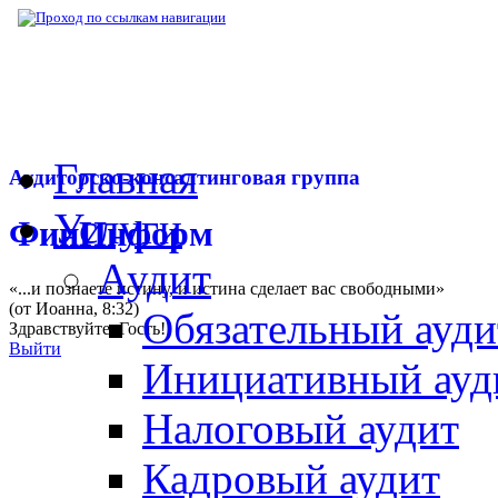
▶
Нормативная база
▶
Закон № 302-ФЗ от
Главная
Аудиторско-консалтинговая группа
Услуги
ФинИнформ
Аудит
«...и познаете истину, и истина сделает вас свободными»
(от Иоанна, 8:32)
Обязательный ауди
Здравствуйте,
Гость
!
Выйти
Инициативный ауд
Налоговый аудит
Кадровый аудит