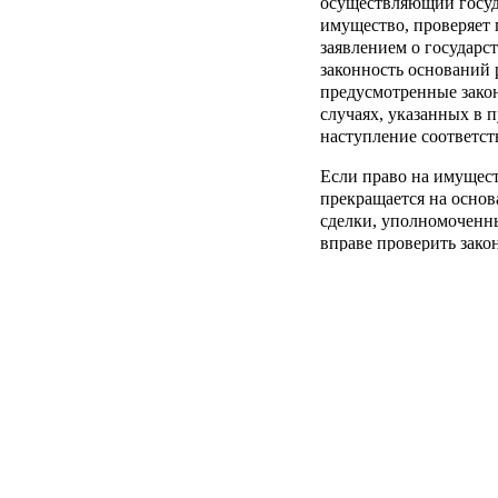
осуществляющий госуд
имущество, проверяет 
заявлением о государс
законность оснований 
предусмотренные закон
случаях, указанных в п
наступление соответст
Если право на имущест
прекращается на осно
сделки, уполномоченны
вправе проверить зако
случаях и в порядке, 
6. Зарегистрированное
в судебном порядке. Л
реестре в качестве пра
пока в установленном 