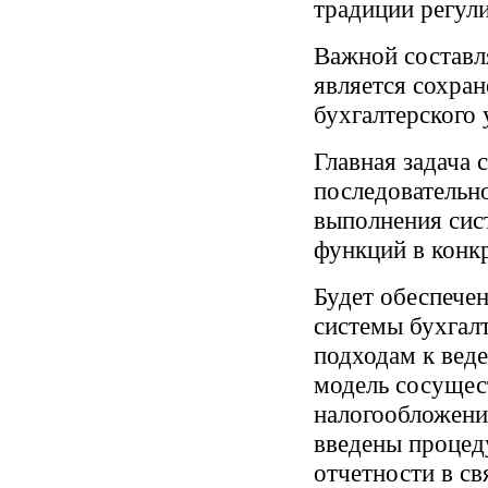
традиции регул
Важной составл
является сохран
бухгалтерского 
Главная задача
последовательно
выполнения сис
функций в конк
Будет обеспече
системы бухгал
подходам к вед
модель сосущес
налогообложения
введены процед
отчетности в св