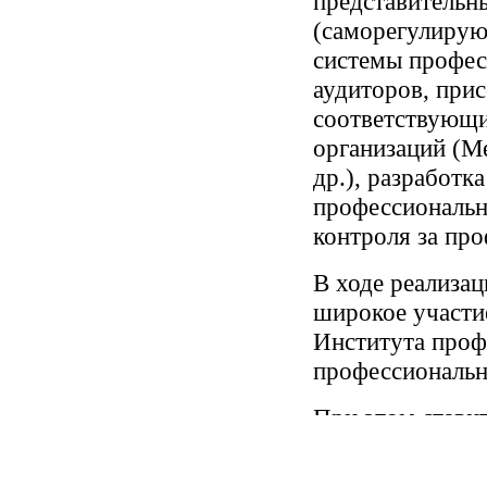
представительн
(саморегулирую
системы профес
аудиторов, прис
соответствующ
организаций (М
др.), разработ
профессиональн
контроля за про
В ходе реализа
широкое участи
Института проф
профессиональн
При этом ставит
профессиональн
обеспечения орг