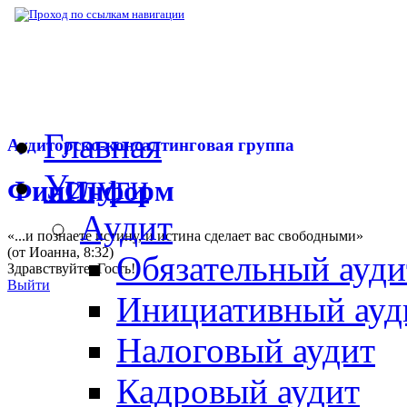
▶
Нормативная база
▶
Постановление Пра
Главная
Аудиторско-консалтинговая группа
Услуги
ФинИнформ
Аудит
«...и познаете истину, и истина сделает вас свободными»
(от Иоанна, 8:32)
Обязательный ауди
Здравствуйте,
Гость
!
Выйти
Инициативный ауд
Налоговый аудит
Кадровый аудит