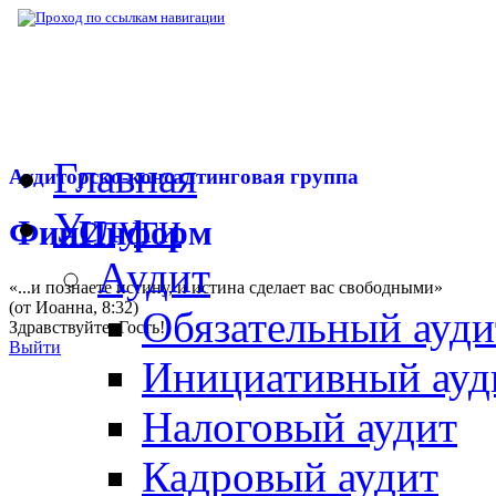
▶
Нормативная база
▶
Руководство по ус
Главная
Аудиторско-консалтинговая группа
Услуги
ФинИнформ
Аудит
«...и познаете истину, и истина сделает вас свободными»
(от Иоанна, 8:32)
Обязательный ауди
Здравствуйте,
Гость
!
Выйти
Инициативный ауд
Налоговый аудит
Кадровый аудит