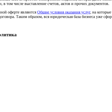
, в том числе выставление счетов, актов и прочих документов.
ной оферте являются
Общие условия оказания услуг
, на которые
оговора. Таким образом, вся юридическая база бизнеса уже сфо
олитика
рмационной системе, Партнёр продвигает на рынок свои консуль
ва, которые убедят клиента, что ваши советы, как устные, так 
Гарант». А собственно нормативная база у вас будет ничем не х
ормационной системы, размещаем информацию о вашей организа
 предоставлять клиентам доступ к информационной базе и ока
 что определяющим компонентом стоимости консультационных у
льку объективных критериев тут нет, а с клиентом работаете вы
пакетов услуг, это же ваш бизнес, в конце концов.