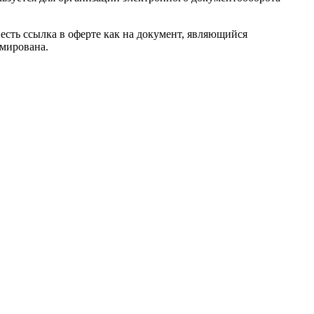
 есть ссылка в оферте как на документ, являющийся
рмирована.
тационные услуги в цифровой обёртке. И тут весь вопрос в
и письменные, намного полезнее консультаций Консультанта+ и
уже – такая же, российская.
ции в списке поставщиков консультационных услуг. Далее
вы
зывать информационно-консультационные услуги.
слуг является
квалификация Консультанта
или его
авторитет
в
, мы не считаем возможным диктовать цены. Вы сами