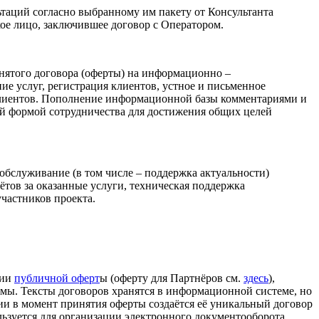
ьтаций согласно выбранному им пакету от Консультанта
ое лицо, заключившее договор с Оператором.
нятого договора (оферты) на информационно –
ие услуг, регистрация клиентов, устное и письменное
 клиентов. Пополнение информационной базы комментариями и
ой формой сотрудничества для достижения общих целей
обслуживание (в том числе – поддержка актуальности)
ётов за оказанные услуги, техническая поддержка
частников проекта.
нии
публичной оферт
ы (оферту для Партнёров см.
здесь
),
ы. Тексты договоров хранятся в информационной системе, но
и в момент принятия оферты создаётся её уникальный договор
льзуется для организации электронного документооборота