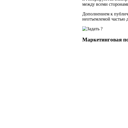
между всеми сторонами
Дополнением к публич
неотъемлемой частью д
Маркетинговая п
Получив доступ к инфо
том, найдёте ли вы сло
весомей гарантий СПС «
Мы, как Оператор инф
от своего имени
можете
Совершенно очевидно,
глазах клиента. Поско
определяете стоимость 