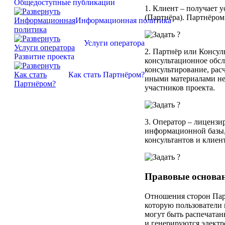
Общедоступные публикации
1.
Клиент
– получает у
(Партнёра). Партнёром
Информационная политика
Услуги оператора
2.
Партнёр или Консул
Развитие проекта
консультационное обсл
консультирование, рас
Как стать Партнёром?
иными материалами не 
участников проекта.
3.
Оператор
– лицензир
информационной базы, 
консультантов и клие
Правовые основан
Отношения сторон Пар
которую пользователи
могут быть распечатан
и генерируются электр