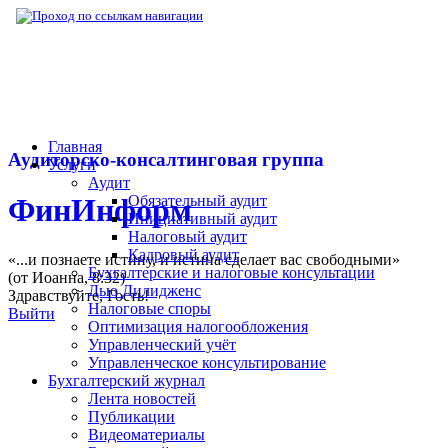
▶
Нормативная база
▶
Дополнительная и
Главная
Аудиторско-консалтинговая группа
Услуги
Аудит
Обязательный аудит
ФинИнформ
Инициативный аудит
Налоговый аудит
Кадровый аудит
«...и познаете истину, и истина сделает вас свободными»
Бухгалтерские и налоговые консультации
(от Иоанна, 8:32)
Дью Дилидженс
Здравствуйте,
Гость
!
Налоговые споры
Выйти
Оптимизация налогообложения
Управленческий учёт
Управленческое консультирование
Бухгалтерский журнал
Лента новостей
Публикации
Видеоматериалы