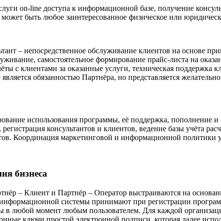
слуги on-line доступа к информационной базе, получение консул
 может быть любое заинтересованное физическое или юридическ
ьтант
– непосредственное обслуживание клиентов на основе при
уживание, самостоятельное формирование прайс-листа на оказан
чёты с клиентами за оказанные услуги, техническая поддержка
является обязанностью Партнёра, но представляется желательн
ование использования программы, её поддержка, пополнение и 
регистрация консультантов и клиентов, ведение базы учёта расч
нтов. Координация маркетинговой и информационной политики у
ия бизнеса
тнёр – Клиент и Партнёр – Оператор выстраиваются на основа
 информационной системы принимают при регистрации программ
ы в любой момент любым пользователем. Для каждой организаци
онные ключи простой электронной подписи, которая далее испо