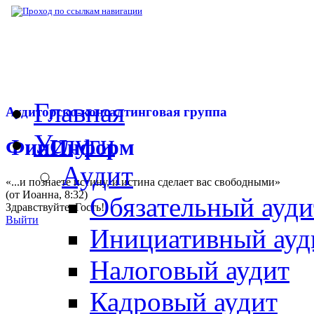
▶
Нормативная база
▶
Закон № 411-ФЗ от 
Главная
Аудиторско-консалтинговая группа
Услуги
ФинИнформ
Аудит
«...и познаете истину, и истина сделает вас свободными»
(от Иоанна, 8:32)
Обязательный ауди
Здравствуйте,
Гость
!
Выйти
Инициативный ауд
Налоговый аудит
Кадровый аудит