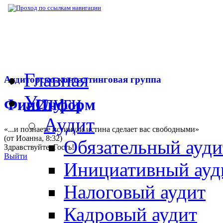
▶
Нормативная база
▶
Закон № 241-ФЗ от
Главная
Аудиторско-консалтинговая группа
Услуги
ФинИнформ
Аудит
«...и познаете истину, и истина сделает вас свободными»
(от Иоанна, 8:32)
Обязательный ауди
Здравствуйте,
Гость
!
Выйти
Инициативный ауд
Налоговый аудит
Кадровый аудит