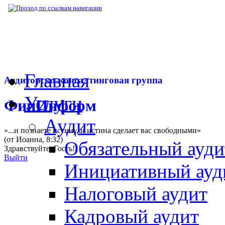
▶
Нормативная база
▶
Закон № 105-ФЗ от
Главная
Аудиторско-консалтинговая группа
Услуги
ФинИнформ
Аудит
«...и познаете истину, и истина сделает вас свободными»
(от Иоанна, 8:32)
Обязательный ауди
Здравствуйте,
Гость
!
Выйти
Инициативный ауд
Налоговый аудит
Кадровый аудит