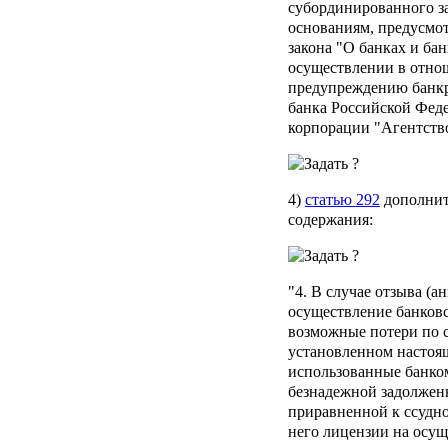
субординированного з
основаниям, предусмо
закона "О банках и бан
осуществлении в отнош
предупреждению банкр
банка Российской Фед
корпорации "Агентство
4)
статью 292
дополнит
содержания:
"4. В случае отзыва (а
осуществление банков
возможные потери по с
установленном настоящ
использованные банко
безнадежной задолженн
приравненной к ссудно
него лицензии на осущ