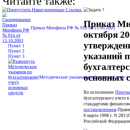
Читайте также:
Приказ Ми
Приказ Минфина РФ № 91н от 13.10.2003
октября 20
утвержден
Пункт 1
Пункт 2
указаний п
Пункт 3
бухгалтерс
основных 
Методические указания по бухгалтерскому у
Во исполнение
Прогр
бухгалтерского учета 
стандартами финансов
постановлением
Прави
6 марта 1998 г. N 283 
Российской Федерации, 