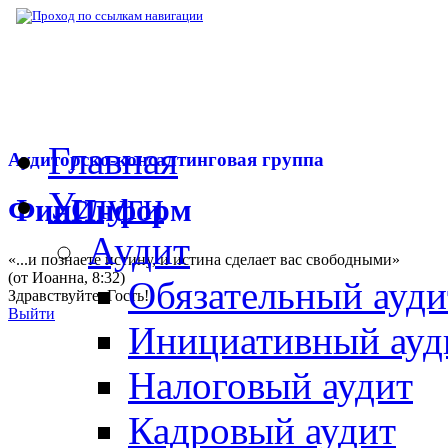
▶
Нормативная база
▶
Приказ Минфина РФ
Главная
Аудиторско-консалтинговая группа
Услуги
ФинИнформ
Аудит
«...и познаете истину, и истина сделает вас свободными»
(от Иоанна, 8:32)
Обязательный ауди
Здравствуйте,
Гость
!
Выйти
Инициативный ауд
Налоговый аудит
Кадровый аудит